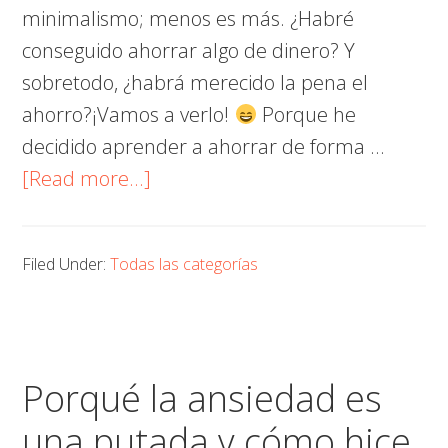
minimalismo; menos es más. ¿Habré
conseguido ahorrar algo de dinero? Y
sobretodo, ¿habrá merecido la pena el
ahorro?¡Vamos a verlo!
Porque he
decidido aprender a ahorrar de forma …
about
[Read more...]
30
Días
Filed Under:
Todas las categorías
ahorrando
dinero
con
minimalismo:
Porqué la ansiedad es
Este
una putada y cómo hice
es