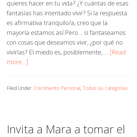
quieres hacer en tu vida? ¿Y cuántas de esas
fantasías has intentado vivir? Si la respuesta
es afirmativa tranquilo/a, creo que la
mayoría estamos así.Pero... sí fantaseamos
con cosas que deseamos vivir, ¿por qué no
vivirlas? El miedo es, posiblemente, …
[Read
about
more...]
¿Es
un
Filed Under:
Crecimiento Personal
,
Todas las categorías
sueño
o
es
una
Invita a Mara a tomar el
meta?