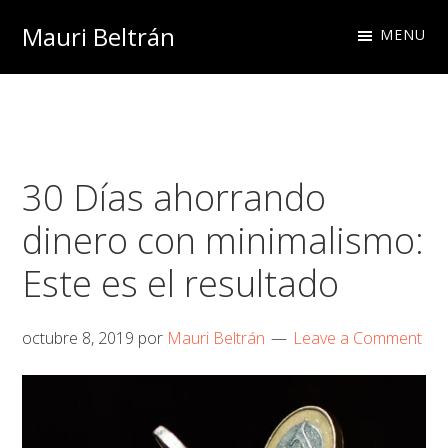
Skip
Skip
Skip
Mauri Beltrán
MENU
to
to
to
primary
main
footer
navigation
content
30 Días ahorrando
dinero con minimalismo:
Este es el resultado
octubre 8, 2019
por
Mauri Beltrán
Leave a Comment