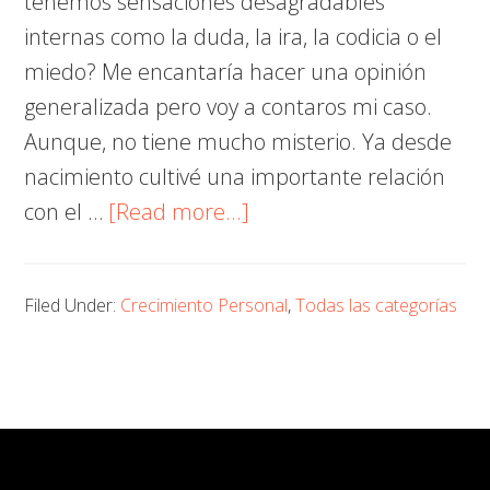
tenemos sensaciones desagradables
internas como la duda, la ira, la codicia o el
miedo? Me encantaría hacer una opinión
generalizada pero voy a contaros mi caso.
Aunque, no tiene mucho misterio. Ya desde
nacimiento cultivé una importante relación
about
con el …
[Read more...]
Invita
a
Filed Under:
Crecimiento Personal
,
Todas las categorías
Mara
a
tomar
el
té