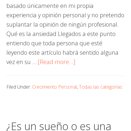
basado únicamente en mi propia
experiencia y opinión personal y no pretendo
suplantar la opinión de ningún profesional.
Qué es la ansiedad Llegados a este punto
entiendo que toda persona que esté
leyendo este artículo habrá sentido alguna
about
vez en su …
[Read more...]
Porqué
la
Filed Under:
Crecimiento Personal
,
Todas las categorías
ansiedad
es
una
putada
¿Es un sueño o es una
y