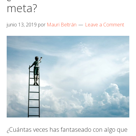
meta?
cómo
hice
las
junio 13, 2019
por
Mauri Beltrán
Leave a Comment
paces
con
ella
¿Cuántas veces has fantaseado con algo que