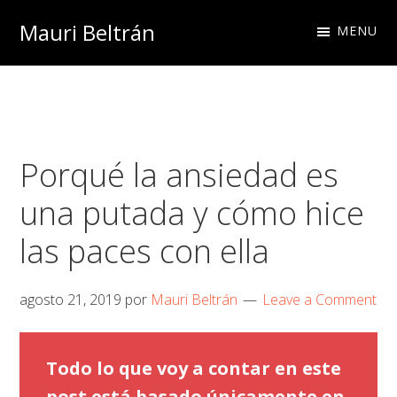
Skip
Skip
Skip
Mauri Beltrán
MENU
to
to
to
primary
main
footer
navigation
content
Porqué la ansiedad es
una putada y cómo hice
las paces con ella
agosto 21, 2019
por
Mauri Beltrán
Leave a Comment
Todo lo que voy a contar en este
post está basado únicamente en