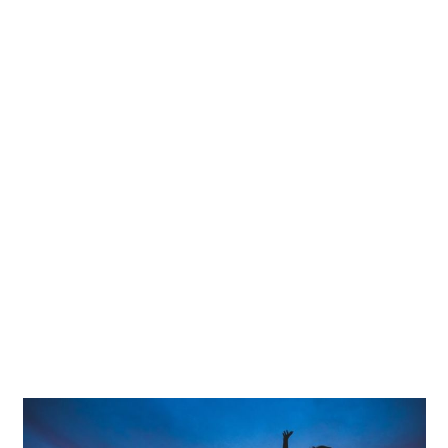
cien. La ansiedad es un
mecanismo de defensa propio
nuestro y es imposible evitarlo
al cien por cien. Y me costó
meterme este pensamiento en
la cabeza. La ansiedad es algo
positivo. Y el hecho de desear
que desapareciera por completo,
resulta que ese pensamiento me
hacia sufrir y me generaba más
ansiedad.