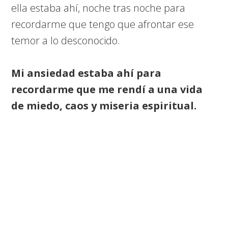
ella estaba ahí, noche tras noche para
recordarme que tengo que afrontar ese
temor a lo desconocido.
Mi ansiedad estaba ahí para
recordarme que me rendí a una vida
de miedo, caos y miseria espiritual.
Tampoco he hecho las paces al
100% con ella porque,
sencillamente (y desde mi punto
de vista NO PROFESIONAL), no se
puede hacer las paces al cien por