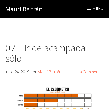
Skip
Skip
Skip
Mauri Beltrán
MENU
to
to
to
primary
main
footer
navigation
content
07 – Ir de acampada
sólo
junio 24, 2019
por
Mauri Beltrán
Leave a Comment