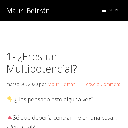
Skip
Skip
Skip
Mauri Beltrán
MENU
to
to
to
primary
main
footer
navigation
content
1- ¿Eres un
Multipotencial?
marzo 20, 2020
por
Mauri Beltrán
Leave a Comment
¿Has pensado esto alguna vez?
Sé que debería centrarme en una cosa…
¿Pero cuál?